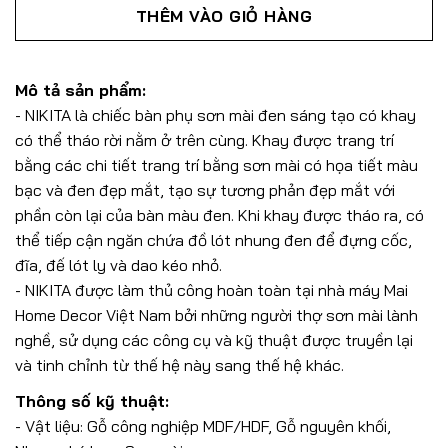
THÊM VÀO GIỎ HÀNG
Mô tả sản phẩm:
- NIKITA là chiếc bàn phụ sơn mài đen sáng tạo có khay
có thể tháo rời nằm ở trên cùng. Khay được trang trí
bằng các chi tiết trang trí bằng sơn mài có họa tiết màu
bạc và đen đẹp mắt, tạo sự tương phản đẹp mắt với
phần còn lại của bàn màu đen. Khi khay được tháo ra, có
thể tiếp cận ngăn chứa đồ lót nhung đen
để đựng cốc,
đĩa, đế lót ly và dao kéo nhỏ.
- NIKITA được làm thủ công hoàn toàn tại nhà máy Mai
Home Decor Việt Nam bởi những người thợ sơn mài lành
nghề, sử dụng các công cụ và kỹ thuật được truyền lại
và tinh chỉnh từ thế hệ này sang thế hệ khác.
Thông số kỹ thuật:
- Vật liệu: Gỗ công nghiệp MDF/HDF, Gỗ nguyên khối,