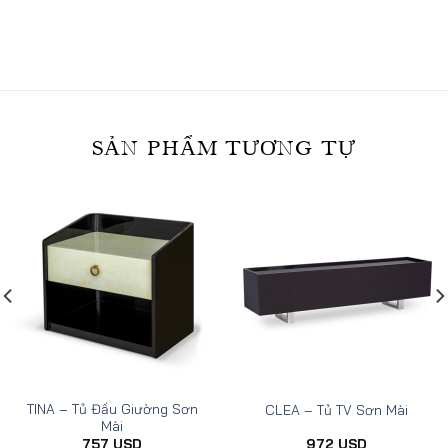
on
on
on
Facebook
Twitter
Pinterest
SẢN PHẨM TƯƠNG TỰ
TINA – Tủ Đầu Giường Sơn
CLEA – Tủ TV Sơn Mài
Mài
757
USD
972
USD