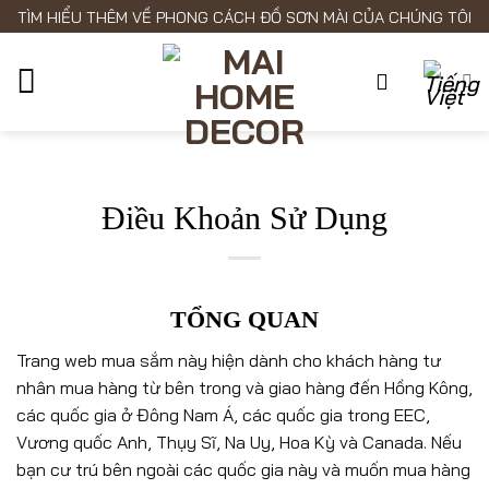
Skip
TÌM HIỂU THÊM VỀ PHONG CÁCH ĐỒ SƠN MÀI CỦA CHÚNG TÔI
to
content
Điều Khoản Sử Dụng
TỔNG QUAN
Trang web mua sắm này hiện dành cho khách hàng tư
nhân mua hàng từ bên trong và giao hàng đến Hồng Kông,
các quốc gia ở Đông Nam Á, các quốc gia trong EEC,
Vương quốc Anh, Thụy Sĩ, Na Uy, Hoa Kỳ và Canada. Nếu
bạn cư trú bên ngoài các quốc gia này và muốn mua hàng