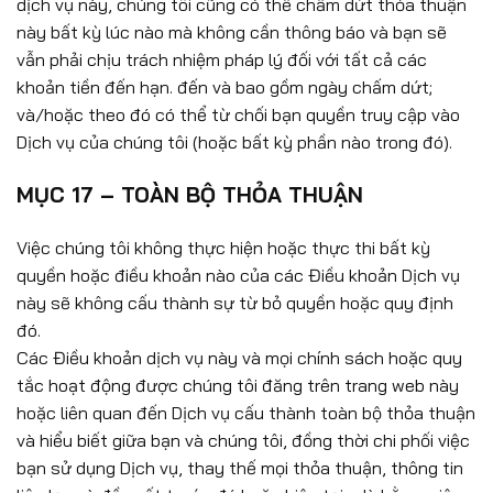
dịch vụ này, chúng tôi cũng có thể chấm dứt thỏa thuận
này bất kỳ lúc nào mà không cần thông báo và bạn sẽ
vẫn phải chịu trách nhiệm pháp lý đối với tất cả các
khoản tiền đến hạn. đến và bao gồm ngày chấm dứt;
và/hoặc theo đó có thể từ chối bạn quyền truy cập vào
Dịch vụ của chúng tôi (hoặc bất kỳ phần nào trong đó).
MỤC 17 – TOÀN BỘ THỎA THUẬN
Việc chúng tôi không thực hiện hoặc thực thi bất kỳ
quyền hoặc điều khoản nào của các Điều khoản Dịch vụ
này sẽ không cấu thành sự từ bỏ quyền hoặc quy định
đó.
Các Điều khoản dịch vụ này và mọi chính sách hoặc quy
tắc hoạt động được chúng tôi đăng trên trang web này
hoặc liên quan đến Dịch vụ cấu thành toàn bộ thỏa thuận
và hiểu biết giữa bạn và chúng tôi, đồng thời chi phối việc
bạn sử dụng Dịch vụ, thay thế mọi thỏa thuận, thông tin