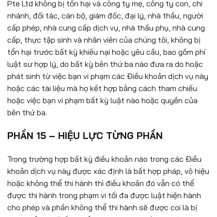
Pte Ltd không bị tổn hại và công ty mẹ, công ty con, chi
nhánh, đối tác, cán bộ, giám đốc, đại lý, nhà thầu, người
cấp phép, nhà cung cấp dịch vụ, nhà thầu phụ, nhà cung
cấp, thực tập sinh và nhân viên của chúng tôi, không bị
tổn hại trước bất kỳ khiếu nại hoặc yêu cầu, bao gồm phí
luật sư hợp lý, do bất kỳ bên thứ ba nào đưa ra do hoặc
phát sinh từ việc bạn vi phạm các Điều khoản dịch vụ này
hoặc các tài liệu mà họ kết hợp bằng cách tham chiếu
hoặc việc bạn vi phạm bất kỳ luật nào hoặc quyền của
bên thứ ba.
PHẦN 15 – HIỆU LỰC TỪNG PHẦN
Trong trường hợp bất kỳ điều khoản nào trong các Điều
khoản dịch vụ này được xác định là bất hợp pháp, vô hiệu
hoặc không thể thi hành thì điều khoản đó vẫn có thể
được thi hành trong phạm vi tối đa được luật hiện hành
cho phép và phần không thể thi hành sẽ được coi là bị