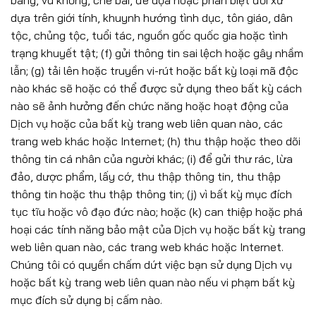
báng, vu khống, chê bai, đe dọa hoặc phân biệt đối xử
dựa trên giới tính, khuynh hướng tình dục, tôn giáo, dân
tộc, chủng tộc, tuổi tác, nguồn gốc quốc gia hoặc tình
trạng khuyết tật; (f) gửi thông tin sai lệch hoặc gây nhầm
lẫn; (g) tải lên hoặc truyền vi-rút hoặc bất kỳ loại mã độc
nào khác sẽ hoặc có thể được sử dụng theo bất kỳ cách
nào sẽ ảnh hưởng đến chức năng hoặc hoạt động của
Dịch vụ hoặc của bất kỳ trang web liên quan nào, các
trang web khác hoặc Internet; (h) thu thập hoặc theo dõi
thông tin cá nhân của người khác; (i) để gửi thư rác, lừa
đảo, dược phẩm, lấy cớ, thu thập thông tin, thu thập
thông tin hoặc thu thập thông tin; (j) vì bất kỳ mục đích
tục tĩu hoặc vô đạo đức nào; hoặc (k) can thiệp hoặc phá
hoại các tính năng bảo mật của Dịch vụ hoặc bất kỳ trang
web liên quan nào, các trang web khác hoặc Internet.
Chúng tôi có quyền chấm dứt việc bạn sử dụng Dịch vụ
hoặc bất kỳ trang web liên quan nào nếu vi phạm bất kỳ
mục đích sử dụng bị cấm nào.