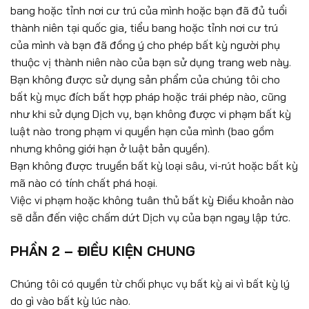
bang hoặc tỉnh nơi cư trú của mình hoặc bạn đã đủ tuổi
thành niên tại quốc gia, tiểu bang hoặc tỉnh nơi cư trú
của mình và bạn đã đồng ý cho phép bất kỳ người phụ
thuộc vị thành niên nào của bạn sử dụng trang web này.
Bạn không được sử dụng sản phẩm của chúng tôi cho
bất kỳ mục đích bất hợp pháp hoặc trái phép nào, cũng
như khi sử dụng Dịch vụ, bạn không được vi phạm bất kỳ
luật nào trong phạm vi quyền hạn của mình (bao gồm
nhưng không giới hạn ở luật bản quyền).
Bạn không được truyền bất kỳ loại sâu, vi-rút hoặc bất kỳ
mã nào có tính chất phá hoại.
Việc vi phạm hoặc không tuân thủ bất kỳ Điều khoản nào
sẽ dẫn đến việc chấm dứt Dịch vụ của bạn ngay lập tức.
PHẦN 2 – ĐIỀU KIỆN CHUNG
Chúng tôi có quyền từ chối phục vụ bất kỳ ai vì bất kỳ lý
do gì vào bất kỳ lúc nào.