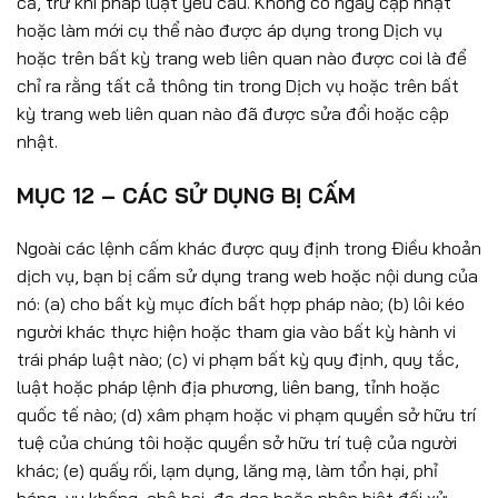
cả, trừ khi pháp luật yêu cầu. Không có ngày cập nhật
hoặc làm mới cụ thể nào được áp dụng trong Dịch vụ
hoặc trên bất kỳ trang web liên quan nào được coi là để
chỉ ra rằng tất cả thông tin trong Dịch vụ hoặc trên bất
kỳ trang web liên quan nào đã được sửa đổi hoặc cập
nhật.
MỤC 12 – CÁC SỬ DỤNG BỊ CẤM
Ngoài các lệnh cấm khác được quy định trong Điều khoản
dịch vụ, bạn bị cấm sử dụng trang web hoặc nội dung của
nó: (a) cho bất kỳ mục đích bất hợp pháp nào; (b) lôi kéo
người khác thực hiện hoặc tham gia vào bất kỳ hành vi
trái pháp luật nào; (c) vi phạm bất kỳ quy định, quy tắc,
luật hoặc pháp lệnh địa phương, liên bang, tỉnh hoặc
quốc tế nào; (d) xâm phạm hoặc vi phạm quyền sở hữu trí
tuệ của chúng tôi hoặc quyền sở hữu trí tuệ của người
khác; (e) quấy rối, lạm dụng, lăng mạ, làm tổn hại, phỉ