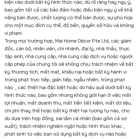
kiện nào dưới bất kỳ hình thức nào, dù rõ ràng hay ngụ ý,
bao gồm tất cả các bảo đảm hoặc điều kiện ngụ ý về khả
năng bán được, chất lượng có thể bán được, sự phù hợp
cho một mục đích cụ thể, độ bền, quyền sở hữu và không
vi phạm.
Trong mọi trường hợp, Mai Home Décor Pte Ltd, các giám
đốc, cán bộ, nhân viên, chi nhánh, đại lý, nhà thầu, thực
tập sinh, nhà cung cấp, nhà cung cấp dịch vụ hoặc người
cấp phép của chúng tôi sẽ không chịu trách nhiệm về bất
kỳ thương tích, mất mát, khiếu nại hoặc bất kỳ hành vi
trừng phạt trực tiếp, gián tiếp, ngẫu nhiên, trừng phạt
nào. , các thiệt hại đặc biệt hoặc do hậu quả dưới bất kỳ
hình thức nào, bao gồm nhưng không giới hạn ở việc mất
lợi nhuận, mất doanh thu, mất tiền tiết kiệm, mất dữ liệu,
chi phí thay thế hoặc bất kỳ thiệt hại tương tự nào, cho
dù dựa trên hợp đồng, sai lầm cá nhân (bao gồm cả sơ
suất), trách nhiệm nghiêm ngặt hoặc hình thức khác ,
phát sinh từ việc bạn sử dụng bất kỳ dịch vụ nào hoặc