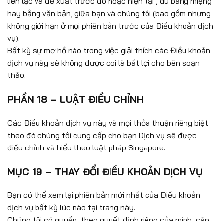
liên lạc và đề xuất trước đó hoặc hiện tại , dù bằng miệng
hay bằng văn bản, giữa bạn và chúng tôi (bao gồm nhưng
không giới hạn ở mọi phiên bản trước của Điều khoản dịch
vụ).
Bất kỳ sự mơ hồ nào trong việc giải thích các Điều khoản
dịch vụ này sẽ không được coi là bất lợi cho bên soạn
thảo.
PHẦN 18 – LUẬT ĐIỀU CHỈNH
Các Điều khoản dịch vụ này và mọi thỏa thuận riêng biệt
theo đó chúng tôi cung cấp cho bạn Dịch vụ sẽ được
điều chỉnh và hiểu theo luật pháp Singapore.
MỤC 19 – THAY ĐỔI ĐIỀU KHOẢN DỊCH VỤ
Bạn có thể xem lại phiên bản mới nhất của Điều khoản
dịch vụ bất kỳ lúc nào tại trang này.
Chúng tôi có quyền, theo quyết định riêng của mình, cập