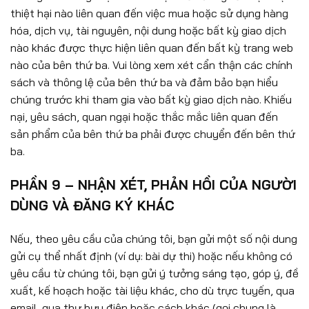
thiệt hại nào liên quan đến việc mua hoặc sử dụng hàng
hóa, dịch vụ, tài nguyên, nội dung hoặc bất kỳ giao dịch
nào khác được thực hiện liên quan đến bất kỳ trang web
nào của bên thứ ba. Vui lòng xem xét cẩn thận các chính
sách và thông lệ của bên thứ ba và đảm bảo bạn hiểu
chúng trước khi tham gia vào bất kỳ giao dịch nào. Khiếu
nại, yêu sách, quan ngại hoặc thắc mắc liên quan đến
sản phẩm của bên thứ ba phải được chuyển đến bên thứ
ba.
PHẦN 9 – NHẬN XÉT, PHẢN HỒI CỦA NGƯỜI
DÙNG VÀ ĐĂNG KÝ KHÁC
Nếu, theo yêu cầu của chúng tôi, bạn gửi một số nội dung
gửi cụ thể nhất định (ví dụ: bài dự thi) hoặc nếu không có
yêu cầu từ chúng tôi, bạn gửi ý tưởng sáng tạo, góp ý, đề
xuất, kế hoạch hoặc tài liệu khác, cho dù trực tuyến, qua
email, qua thư bưu điện hoặc cách khác (gọi chung là