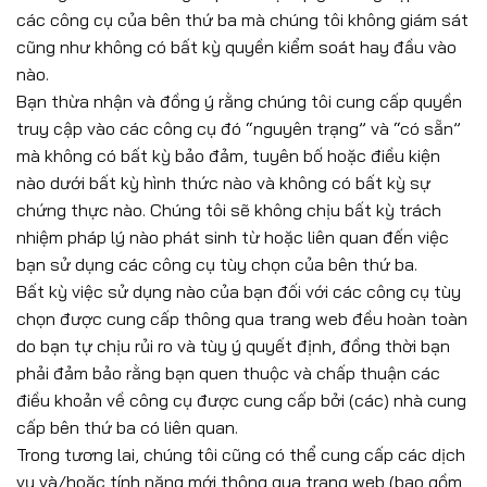
các công cụ của bên thứ ba mà chúng tôi không giám sát
cũng như không có bất kỳ quyền kiểm soát hay đầu vào
nào.
Bạn thừa nhận và đồng ý rằng chúng tôi cung cấp quyền
truy cập vào các công cụ đó “nguyên trạng” và “có sẵn”
mà không có bất kỳ bảo đảm, tuyên bố hoặc điều kiện
nào dưới bất kỳ hình thức nào và không có bất kỳ sự
chứng thực nào. Chúng tôi sẽ không chịu bất kỳ trách
nhiệm pháp lý nào phát sinh từ hoặc liên quan đến việc
bạn sử dụng các công cụ tùy chọn của bên thứ ba.
Bất kỳ việc sử dụng nào của bạn đối với các công cụ tùy
chọn được cung cấp thông qua trang web đều hoàn toàn
do bạn tự chịu rủi ro và tùy ý quyết định, đồng thời bạn
phải đảm bảo rằng bạn quen thuộc và chấp thuận các
điều khoản về công cụ được cung cấp bởi (các) nhà cung
cấp bên thứ ba có liên quan.
Trong tương lai, chúng tôi cũng có thể cung cấp các dịch
vụ và/hoặc tính năng mới thông qua trang web (bao gồm