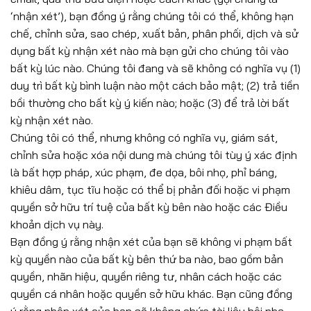
‘nhận xét’), bạn đồng ý rằng chúng tôi có thể, không hạn
chế, chỉnh sửa, sao chép, xuất bản, phân phối, dịch và sử
dụng bất kỳ nhận xét nào mà bạn gửi cho chúng tôi vào
bất kỳ lúc nào. Chúng tôi đang và sẽ không có nghĩa vụ (1)
duy trì bất kỳ bình luận nào một cách bảo mật; (2) trả tiền
bồi thường cho bất kỳ ý kiến nào; hoặc (3) để trả lời bất
kỳ nhận xét nào.
Chúng tôi có thể, nhưng không có nghĩa vụ, giám sát,
chỉnh sửa hoặc xóa nội dung mà chúng tôi tùy ý xác định
là bất hợp pháp, xúc phạm, đe dọa, bôi nhọ, phỉ báng,
khiêu dâm, tục tĩu hoặc có thể bị phản đối hoặc vi phạm
quyền sở hữu trí tuệ của bất kỳ bên nào hoặc các Điều
khoản dịch vụ này.
Bạn đồng ý rằng nhận xét của bạn sẽ không vi phạm bất
kỳ quyền nào của bất kỳ bên thứ ba nào, bao gồm bản
quyền, nhãn hiệu, quyền riêng tư, nhân cách hoặc các
quyền cá nhân hoặc quyền sở hữu khác. Bạn cũng đồng
ý rằng nhận xét của bạn sẽ không chứa tài liệu bôi nhọ