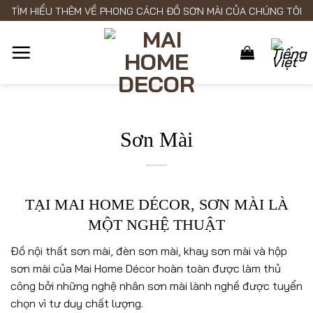
Skip
TÌM HIỂU THÊM VỀ PHONG CÁCH ĐỒ SƠN MÀI CỦA CHÚNG TÔI
to
content
Sơn Mài
TẠI MAI HOME DÉCOR, SƠN MÀI LÀ
MỘT NGHỆ THUẬT
Đồ nội thất sơn mài, đèn sơn mài, khay sơn mài và hộp
sơn mài của Mai Home Décor hoàn toàn được làm thủ
công bởi những nghệ nhân sơn mài lành nghề được tuyển
chọn vì tư duy chất lượng.